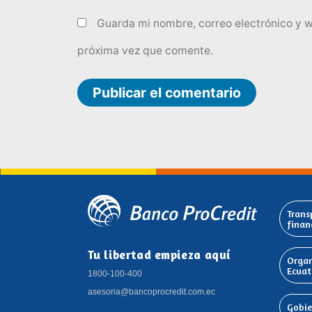
Guarda mi nombre, correo electrónico y 
próxima vez que comente.
Trans
finan
Tu libertad empieza aquí
Organ
Ecuat
1800-100-400
asesoria@bancoprocredit.com.ec
Gobie