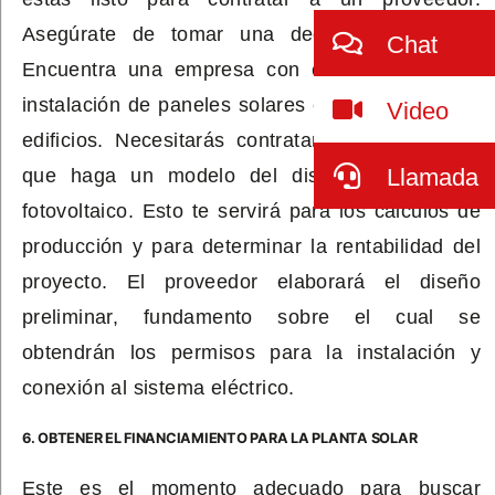
Asegúrate de tomar una decisión informada.
Chat
Encuentra una empresa con experiencia en la
instalación de paneles solares en varios tipos de
Video
edificios. Necesitarás contratar a un proveedor
Llamada
que haga un modelo del diseño del sistema
fotovoltaico. Esto te servirá para los cálculos de
producción y para determinar la rentabilidad del
proyecto. El proveedor elaborará el diseño
preliminar, fundamento sobre el cual se
obtendrán los permisos para la instalación y
conexión al sistema eléctrico.
6. OBTENER EL FINANCIAMIENTO PARA LA PLANTA SOLAR
Este es el momento adecuado para buscar