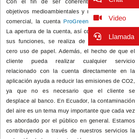
Con el fin de ser coherentes con nuestros
objetivos medioambientales y nuestra estrategia
Video
comercial
,
la
cuenta
ProGreen
es 100% digital.
La apertura de la cuenta, así como cualquiera de
Llamada
sus funciones, se realiza
d
e
forma
online con
cero uso de papel. Además, el hecho de que el
cliente pueda realizar cualquier servicio
relacionado con la cuenta directamente en la
aplicación ayuda a reducir las emisiones de CO2,
ya que no es necesario que el cliente se
desplace al banco. En Ecuador, la contaminación
del aire es un tema muy importante que cada vez
es
abordado por el público
en general
. Estamos
contribuyendo a través de nuestros servicios
l
a