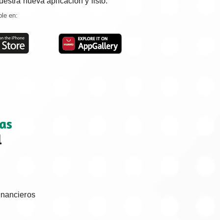
estra nueva aplicación y listo.
ble en:
tas
l
financieros