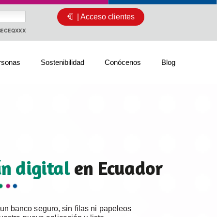
| Acceso clientes
CBECEQXXX
rsonas
Sostenibilidad
Conócenos
Blog
n digital
en Ecuador
 un banco seguro, sin filas ni papeleos