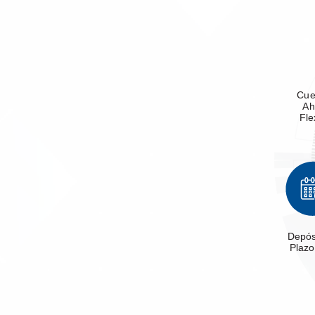
Cue
Ah
Fl
Depós
Plazo