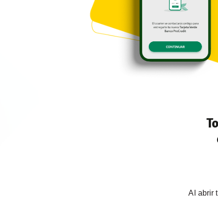
T
Al abrir