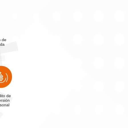
o de
nda
ito de
ersión
sonal