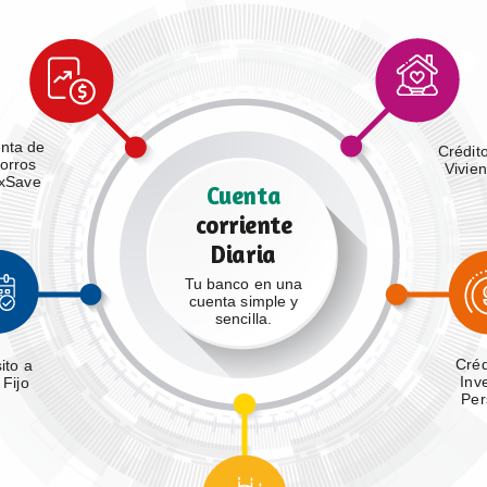
nta de
Crédit
orros
Vivie
exSave
Cuenta
corriente
Diaria
Tu banco en una
cuenta simple y
sencilla.
Créd
ito a
Inv
 Fijo
Per