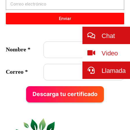
Enviar
Chat
Nombre
*
Video
Llamada
Correo
*
Descarga tu certificado