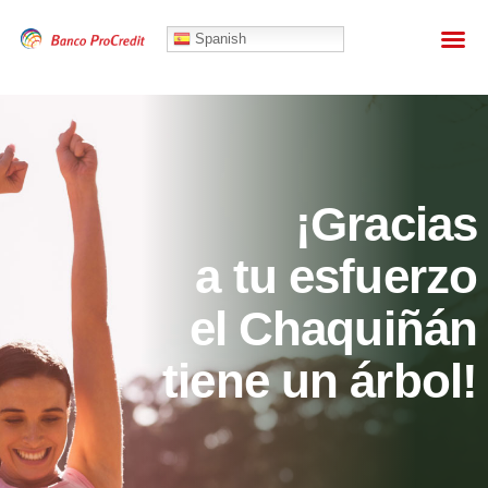
Spanish
¡Gracias
a tu esfuerzo
el Chaquiñán
tiene un árbol!