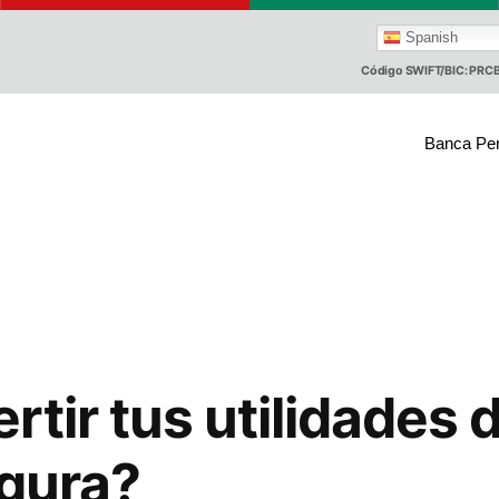
Spanish
Código SWIFT/BIC: PR
Banca Pe
rtir tus utilidades
egura?