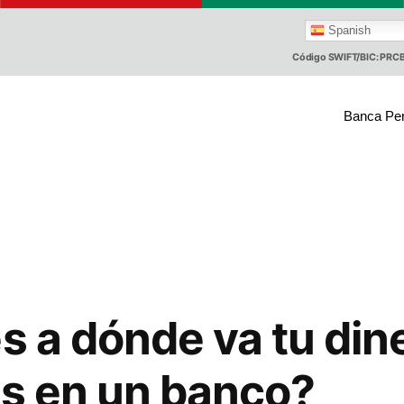
Spanish
Código SWIFT/BIC: PR
Banca Pe
es a dónde va tu di
as en un banco?