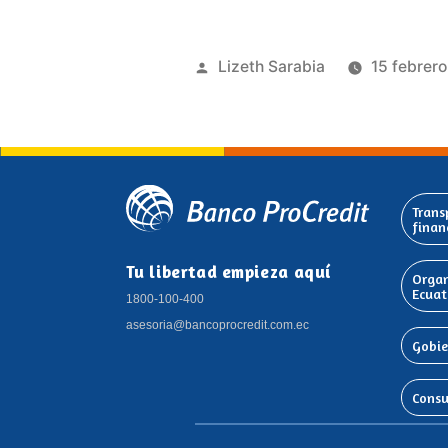
Lizeth Sarabia
15 febrer
Trans
finan
Tu libertad empieza aquí
Organ
Ecuat
1800-100-400
asesoria@bancoprocredit.com.ec
Gobie
Consu