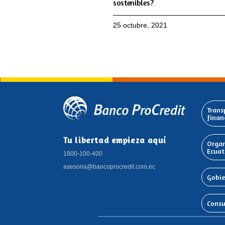
sostenibles?
25 octubre, 2021
Trans
finan
Tu libertad empieza aquí
Organ
Ecuat
1800-100-400
asesoria@bancoprocredit.com.ec
Gobie
Consu