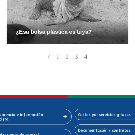
¿Esa bolsa plástica es tuya?
1
2
3
4
parencia e información
Costos por servicios y tasas
ciera
Documentación / contratos
izaciones de control