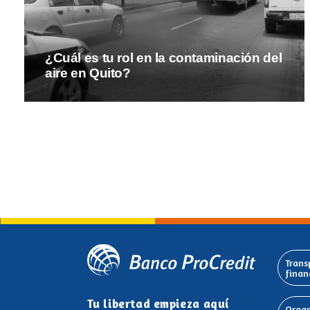
¿Cuál es tu rol en la contaminación del
aire en Quito?
Trans
finan
Tu libertad empieza aquí
Organ