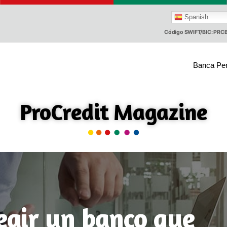
Spanish
Código SWIFT/BIC: PR
Banca Pe
ProCredit Magazine
egir un banco que