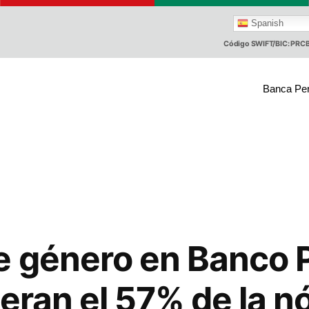
Spanish
Código SWIFT/BIC: PR
Banca Pe
e género en Banco P
deran el 57% de la 