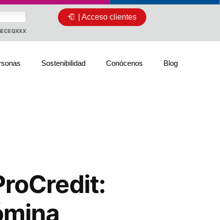
| Acceso clientes
CBECEQXXX
rsonas
Sostenibilidad
Conócenos
Blog
roCredit:
nómina