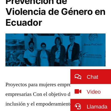
Prevención de
Violencia de Género en
Ecuador
Chat
Proyectos para mujeres emprendedoras y
Video
empresarias Con el objetivo de promover la
inclusión y el empoderamiento femenino,
Llamada