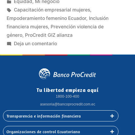
Equidad
,
Mi negocio
Capacitación empresarial mujeres
,
Empoderamiento femenino Ecuador
,
Inclusión
financiera mujeres
,
Prevención violencia de
género
,
ProCredit GIZ alianza
Deja un comentario
Tu libertad empieza aquí
1800-100-400
asesoria@bancoprocredit.com.ec
Transparencia e información financiera
Organizaciones de control Ecuatoriano